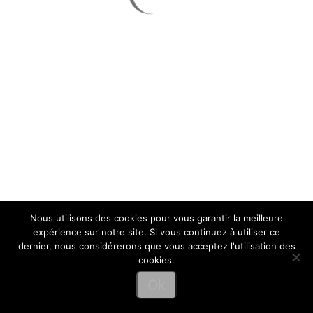
COPYRIGHT 2017
LAB-TAC
- LAB-TAC EST UNE MARQUE
ENREGISTRÉE À L'INPI.
Nous utilisons des cookies pour vous garantir la meilleure
expérience sur notre site. Si vous continuez à utiliser ce
dernier, nous considérerons que vous acceptez l'utilisation des
cookies.
Ok